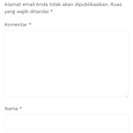
Alamat email Anda tidak akan dipublikasikan.
Ruas
yang wajib ditandai
*
Komentar
*
Nama
*