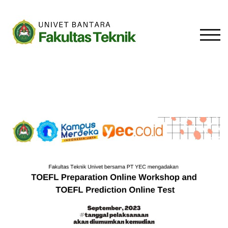
Loncat
ke
konten
TOGG