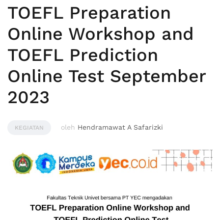
TOEFL Preparation
Online Workshop and
TOEFL Prediction
Online Test September
2023
oleh
Hendramawat A Safarizki
KEGIATAN