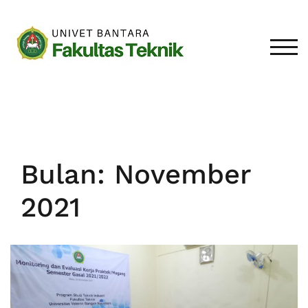
Loncat
ke
konten
TOGG
Bulan:
November
2021