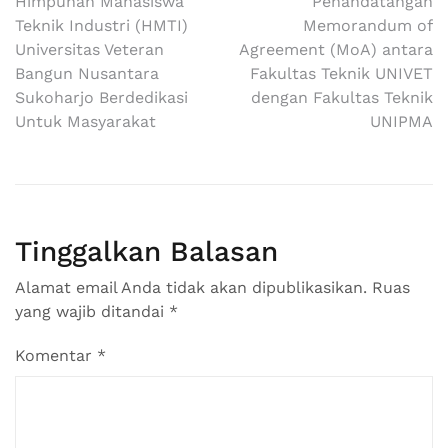
Navigasi
Himpunan Mahasiswa
Penandatangan
Teknik Industri (HMTI)
Memorandum of
pos
Universitas Veteran
Agreement (MoA) antara
Bangun Nusantara
Fakultas Teknik UNIVET
Sukoharjo Berdedikasi
dengan Fakultas Teknik
Untuk Masyarakat
UNIPMA
Tinggalkan Balasan
Alamat email Anda tidak akan dipublikasikan.
Ruas
yang wajib ditandai
*
Komentar
*